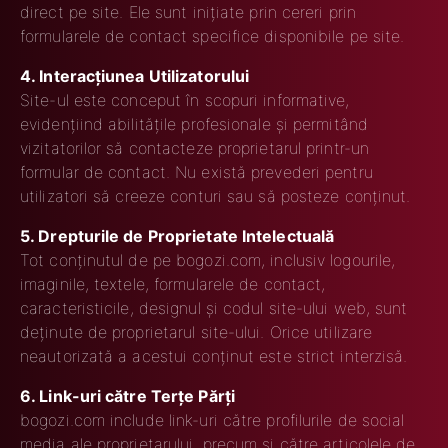
direct pe site. Ele sunt inițiate prin cereri prin
formularele de contact specifice disponibile pe site.
4. Interacțiunea Utilizatorului
Site-ul este conceput în scopuri informative,
evidențiind abilitățile profesionale și permitând
vizitatorilor să contacteze proprietarul printr-un
formular de contact. Nu există prevederi pentru
utilizatori să creeze conturi sau să posteze conținut.
5. Drepturile de Proprietate Intelectuală
Tot conținutul de pe bogozi.com, inclusiv logourile,
imaginile, textele, formularele de contact,
caracteristicile, designul și codul site-ului web, sunt
deținute de proprietarul site-ului. Orice utilizare
neautorizată a acestui conținut este strict interzisă.
6. Link-uri către Terțe Părți
bogozi.com include link-uri către profilurile de social
media ale proprietarului, precum și către articolele de